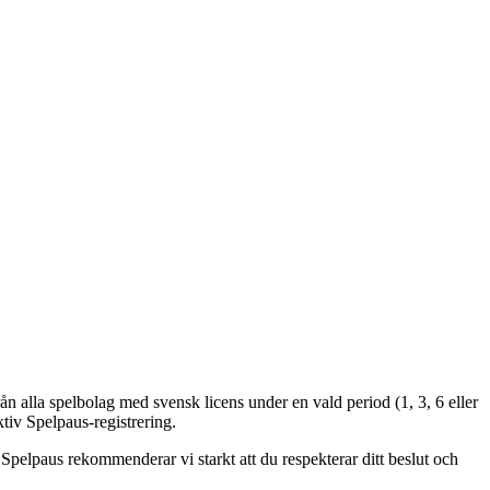
ån alla spelbolag med svensk licens under en vald period (1, 3, 6 eller
ktiv Spelpaus-registrering.
Spelpaus rekommenderar vi starkt att du respekterar ditt beslut och