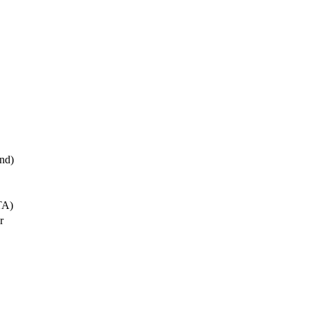
nd)
TA)
r