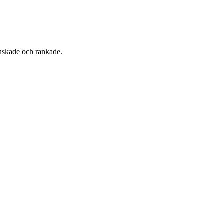
anskade och rankade.