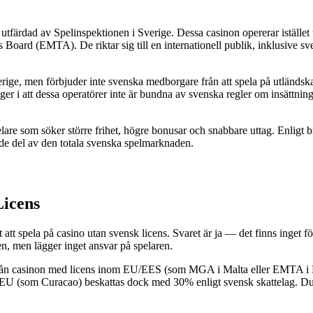
ns utfärdad av Spelinspektionen i Sverige. Dessa casinon opererar iställe
rd (EMTA). De riktar sig till en internationell publik, inklusive sven
e, men förbjuder inte svenska medborgare från att spela på utländska sajt
igger i att dessa operatörer inte är bundna av svenska regler om insättni
elare som söker större frihet, högre bonusar och snabbare uttag. Enligt 
nde del av den totala svenska spelmarknaden.
Licens
 att spela på casino utan svensk licens. Svaret är ja — det finns inget 
n, men lägger inget ansvar på spelaren.
 från casinon med licens inom EU/EES (som MGA i Malta eller EMTA i Estl
r EU (som Curacao) beskattas dock med 30% enligt svensk skattelag. Du 