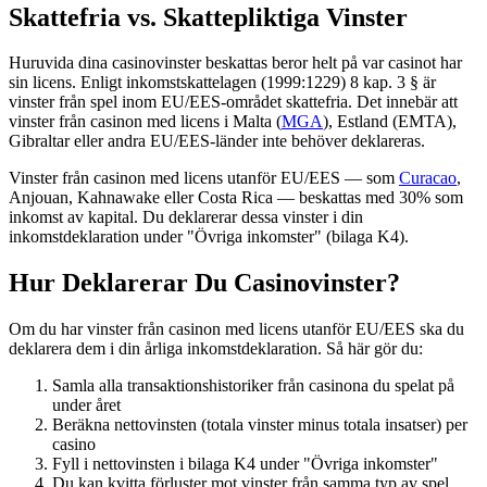
Skattefria vs. Skattepliktiga Vinster
Huruvida dina casinovinster beskattas beror helt på var casinot har
sin licens. Enligt inkomstskattelagen (1999:1229) 8 kap. 3 § är
vinster från spel inom EU/EES-området skattefria. Det innebär att
vinster från casinon med licens i Malta (
MGA
), Estland (EMTA),
Gibraltar eller andra EU/EES-länder inte behöver deklareras.
Vinster från casinon med licens utanför EU/EES — som
Curacao
,
Anjouan, Kahnawake eller Costa Rica — beskattas med 30% som
inkomst av kapital. Du deklarerar dessa vinster i din
inkomstdeklaration under "Övriga inkomster" (bilaga K4).
Hur Deklarerar Du Casinovinster?
Om du har vinster från casinon med licens utanför EU/EES ska du
deklarera dem i din årliga inkomstdeklaration. Så här gör du:
Samla alla transaktionshistoriker från casinona du spelat på
under året
Beräkna nettovinsten (totala vinster minus totala insatser) per
casino
Fyll i nettovinsten i bilaga K4 under "Övriga inkomster"
Du kan kvitta förluster mot vinster från samma typ av spel