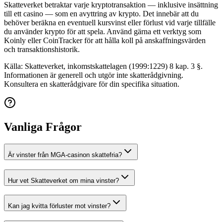
Skatteverket betraktar varje kryptotransaktion — inklusive insättning
till ett casino — som en avyttring av krypto. Det innebär att du
behöver beräkna en eventuell kursvinst eller förlust vid varje tillfälle
du använder krypto för att spela. Använd gärna ett verktyg som
Koinly eller CoinTracker för att hålla koll på anskaffningsvärden
och transaktionshistorik.
Källa: Skatteverket, inkomstskattelagen (1999:1229) 8 kap. 3 §.
Informationen är generell och utgör inte skatterådgivning.
Konsultera en skatterådgivare för din specifika situation.
Vanliga Frågor
Är vinster från MGA-casinon skattefria?
Hur vet Skatteverket om mina vinster?
Kan jag kvitta förluster mot vinster?