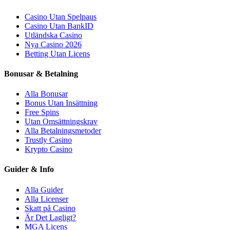
Casino Utan Spelpaus
Casino Utan BankID
Utländska Casino
Nya Casino 2026
Betting Utan Licens
Bonusar & Betalning
Alla Bonusar
Bonus Utan Insättning
Free Spins
Utan Omsättningskrav
Alla Betalningsmetoder
Trustly Casino
Krypto Casino
Guider & Info
Alla Guider
Alla Licenser
Skatt på Casino
Är Det Lagligt?
MGA Licens