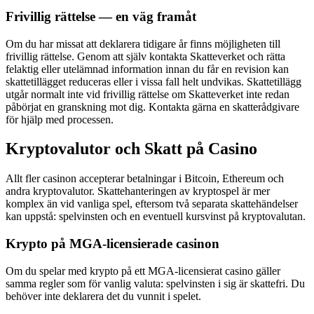
Frivillig rättelse — en väg framåt
Om du har missat att deklarera tidigare år finns möjligheten till
frivillig rättelse. Genom att själv kontakta Skatteverket och rätta
felaktig eller utelämnad information innan du får en revision kan
skattetillägget reduceras eller i vissa fall helt undvikas. Skattetillägg
utgår normalt inte vid frivillig rättelse om Skatteverket inte redan
påbörjat en granskning mot dig. Kontakta gärna en skatterådgivare
för hjälp med processen.
Kryptovalutor och Skatt på Casino
Allt fler casinon accepterar betalningar i Bitcoin, Ethereum och
andra kryptovalutor. Skattehanteringen av kryptospel är mer
komplex än vid vanliga spel, eftersom två separata skattehändelser
kan uppstå: spelvinsten och en eventuell kursvinst på kryptovalutan.
Krypto på MGA-licensierade casinon
Om du spelar med krypto på ett MGA-licensierat casino gäller
samma regler som för vanlig valuta: spelvinsten i sig är skattefri. Du
behöver inte deklarera det du vunnit i spelet.