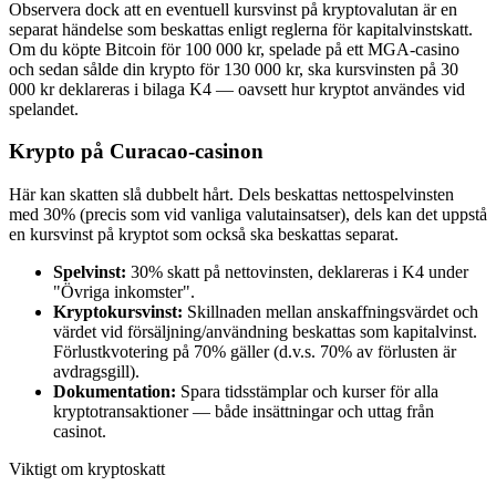
Observera dock att en eventuell kursvinst på kryptovalutan är en
separat händelse som beskattas enligt reglerna för kapitalvinstskatt.
Om du köpte Bitcoin för 100 000 kr, spelade på ett MGA-casino
och sedan sålde din krypto för 130 000 kr, ska kursvinsten på 30
000 kr deklareras i bilaga K4 — oavsett hur kryptot användes vid
spelandet.
Krypto på Curacao-casinon
Här kan skatten slå dubbelt hårt. Dels beskattas nettospelvinsten
med 30% (precis som vid vanliga valutainsatser), dels kan det uppstå
en kursvinst på kryptot som också ska beskattas separat.
Spelvinst:
30% skatt på nettovinsten, deklareras i K4 under
"Övriga inkomster".
Kryptokursvinst:
Skillnaden mellan anskaffningsvärdet och
värdet vid försäljning/användning beskattas som kapitalvinst.
Förlustkvotering på 70% gäller (d.v.s. 70% av förlusten är
avdragsgill).
Dokumentation:
Spara tidsstämplar och kurser för alla
kryptotransaktioner — både insättningar och uttag från
casinot.
Viktigt om kryptoskatt