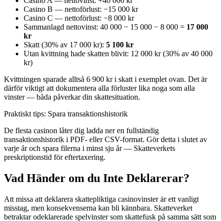
Casino A — nettovinst: +40 000 kr
Casino B — nettoförlust: −15 000 kr
Casino C — nettoförlust: −8 000 kr
Sammanlagd nettovinst: 40 000 − 15 000 − 8 000 =
17 000
kr
Skatt (30% av 17 000 kr):
5 100 kr
Utan kvittning hade skatten blivit: 12 000 kr (30% av 40 000
kr)
Kvittningen sparade alltså 6 900 kr i skatt i exemplet ovan. Det är
därför viktigt att dokumentera alla förluster lika noga som alla
vinster — båda påverkar din skattesituation.
Praktiskt tips: Spara transaktionshistorik
De flesta casinon låter dig ladda ner en fullständig
transaktionshistorik i PDF- eller CSV-format. Gör detta i slutet av
varje år och spara filerna i minst sju år — Skatteverkets
preskriptionstid för eftertaxering.
Vad Händer om du Inte Deklarerar?
Att missa att deklarera skattepliktiga casinovinster är ett vanligt
misstag, men konsekvenserna kan bli kännbara. Skatteverket
betraktar odeklarerade spelvinster som skattefusk på samma sätt som