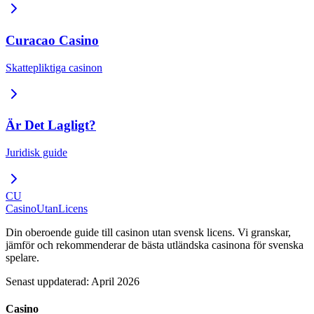
Curacao Casino
Skattepliktiga casinon
Är Det Lagligt?
Juridisk guide
CU
Casino
Utan
Licens
Din oberoende guide till casinon utan svensk licens. Vi granskar,
jämför och rekommenderar de bästa utländska casinona för svenska
spelare.
Senast uppdaterad: April 2026
Casino