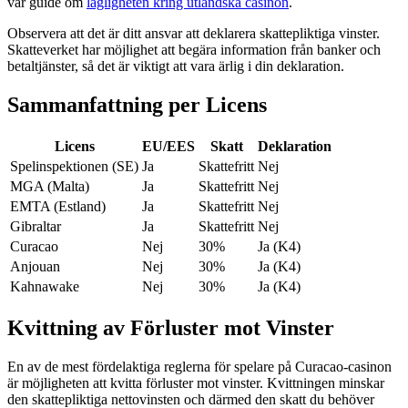
vår guide om
lagligheten kring utländska casinon
.
Observera att det är ditt ansvar att deklarera skattepliktiga vinster.
Skatteverket har möjlighet att begära information från banker och
betaltjänster, så det är viktigt att vara ärlig i din deklaration.
Sammanfattning per Licens
Licens
EU/EES
Skatt
Deklaration
Spelinspektionen (SE)
Ja
Skattefritt
Nej
MGA (Malta)
Ja
Skattefritt
Nej
EMTA (Estland)
Ja
Skattefritt
Nej
Gibraltar
Ja
Skattefritt
Nej
Curacao
Nej
30%
Ja (K4)
Anjouan
Nej
30%
Ja (K4)
Kahnawake
Nej
30%
Ja (K4)
Kvittning av Förluster mot Vinster
En av de mest fördelaktiga reglerna för spelare på Curacao-casinon
är möjligheten att kvitta förluster mot vinster. Kvittningen minskar
den skattepliktiga nettovinsten och därmed den skatt du behöver