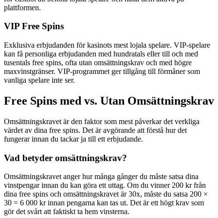
plattformen.
VIP Free Spins
Exklusiva erbjudanden för kasinots mest lojala spelare. VIP-spelare
kan få personliga erbjudanden med hundratals eller till och med
tusentals free spins, ofta utan omsättningskrav och med högre
maxvinstgränser. VIP-programmet ger tillgång till förmåner som
vanliga spelare inte ser.
Free Spins med vs. Utan Omsättningskrav
Omsättningskravet är den faktor som mest påverkar det verkliga
värdet av dina free spins. Det är avgörande att förstå hur det
fungerar innan du tackar ja till ett erbjudande.
Vad betyder omsättningskrav?
Omsättningskravet anger hur många gånger du måste satsa dina
vinstpengar innan du kan göra ett uttag. Om du vinner 200 kr från
dina free spins och omsättningskravet är 30x, måste du satsa 200 ×
30 = 6 000 kr innan pengarna kan tas ut. Det är ett högt krav som
gör det svårt att faktiskt ta hem vinsterna.