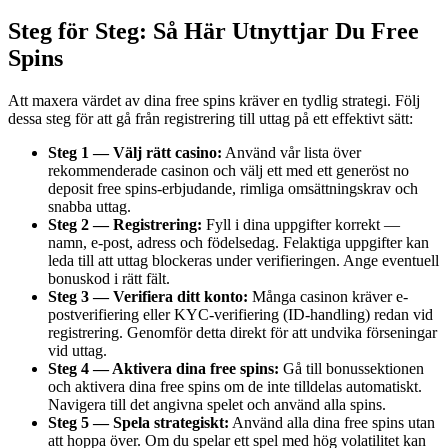
Steg för Steg: Så Här Utnyttjar Du Free
Spins
Att maxera värdet av dina free spins kräver en tydlig strategi. Följ
dessa steg för att gå från registrering till uttag på ett effektivt sätt:
Steg 1 — Välj rätt casino:
Använd vår lista över
rekommenderade casinon och välj ett med ett generöst no
deposit free spins-erbjudande, rimliga omsättningskrav och
snabba uttag.
Steg 2 — Registrering:
Fyll i dina uppgifter korrekt —
namn, e-post, adress och födelsedag. Felaktiga uppgifter kan
leda till att uttag blockeras under verifieringen. Ange eventuell
bonuskod i rätt fält.
Steg 3 — Verifiera ditt konto:
Många casinon kräver e-
postverifiering eller KYC-verifiering (ID-handling) redan vid
registrering. Genomför detta direkt för att undvika förseningar
vid uttag.
Steg 4 — Aktivera dina free spins:
Gå till bonussektionen
och aktivera dina free spins om de inte tilldelas automatiskt.
Navigera till det angivna spelet och använd alla spins.
Steg 5 — Spela strategiskt:
Använd alla dina free spins utan
att hoppa över. Om du spelar ett spel med hög volatilitet kan