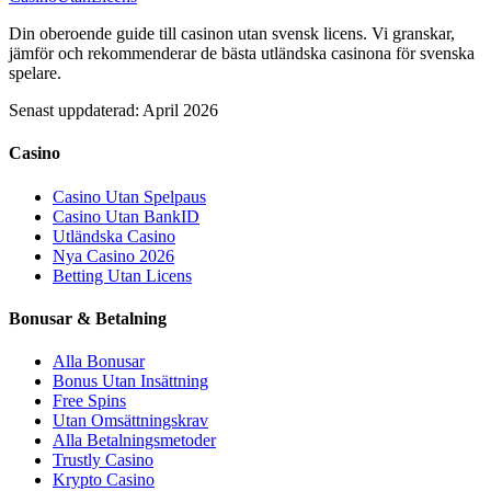
Din oberoende guide till casinon utan svensk licens. Vi granskar,
jämför och rekommenderar de bästa utländska casinona för svenska
spelare.
Senast uppdaterad: April 2026
Casino
Casino Utan Spelpaus
Casino Utan BankID
Utländska Casino
Nya Casino 2026
Betting Utan Licens
Bonusar & Betalning
Alla Bonusar
Bonus Utan Insättning
Free Spins
Utan Omsättningskrav
Alla Betalningsmetoder
Trustly Casino
Krypto Casino