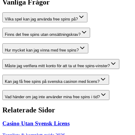
Vanliga Frågor
Vilka spel kan jag använda free spins på?
Finns det free spins utan omsättningskrav?
Hur mycket kan jag vinna med free spins?
Måste jag verifiera mitt konto för att ta ut free spins-vinster?
Kan jag få free spins på svenska casinon med licens?
Vad händer om jag inte använder mina free spins i tid?
Relaterade Sidor
Casino Utan Svensk Licens