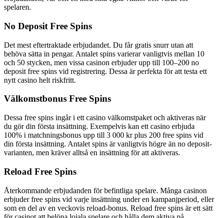
spelaren.
No Deposit Free Spins
Det mest eftertraktade erbjudandet. Du får gratis snurr utan att
behöva sätta in pengar. Antalet spins varierar vanligtvis mellan 10
och 50 stycken, men vissa casinon erbjuder upp till 100–200 no
deposit free spins vid registrering. Dessa är perfekta för att testa ett
nytt casino helt riskfritt.
Välkomstbonus Free Spins
Dessa free spins ingår i ett casino välkomstpaket och aktiveras när
du gör din första insättning. Exempelvis kan ett casino erbjuda
100% i matchningsbonus upp till 3 000 kr plus 200 free spins vid
din första insättning. Antalet spins är vanligtvis högre än no deposit-
varianten, men kräver alltså en insättning för att aktiveras.
Reload Free Spins
Återkommande erbjudanden för befintliga spelare. Många casinon
erbjuder free spins vid varje insättning under en kampanjperiod, eller
som en del av en veckovis reload-bonus. Reload free spins är ett sätt
för casinot att belöna lojala spelare och hålla dem aktiva på