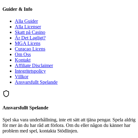
Guider & Info
Alla Guider
Alla Licenser
Skatt på Casino
Är Det Lagligt?
MGA Licens
Curacao Licens
Om Oss
Kontakt
Affiliate Disclaimer
Integritetspolicy
Villkor
Ansvarsfullt Spelande
Ansvarsfullt Spelande
Spel ska vara underhållning, inte ett sätt att tjäna pengar. Spela aldrig
för mer än du har råd att förlora. Om du eller någon du känner har
problem med spel, kontakta Stödlinjen.