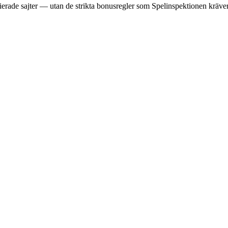
rade sajter — utan de strikta bonusregler som Spelinspektionen kräver. 