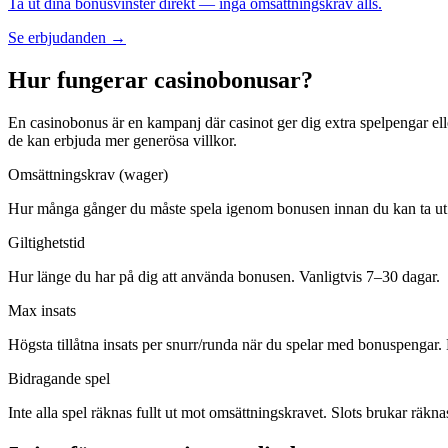
Ta ut dina bonusvinster direkt — inga omsättningskrav alls.
Se erbjudanden →
Hur fungerar casinobonusar?
En casinobonus är en kampanj där casinot ger dig extra spelpengar elle
de kan erbjuda mer generösa villkor.
Omsättningskrav (wager)
Hur många gånger du måste spela igenom bonusen innan du kan ta ut vi
Giltighetstid
Hur länge du har på dig att använda bonusen. Vanligtvis 7–30 dagar.
Max insats
Högsta tillåtna insats per snurr/runda när du spelar med bonuspengar. 
Bidragande spel
Inte alla spel räknas fullt ut mot omsättningskravet. Slots brukar rä