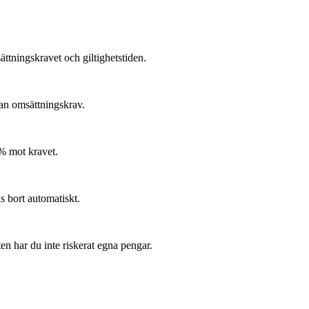
ttningskravet och giltighetstiden.
tan omsättningskrav.
0% mot kravet.
s bort automatiskt.
en har du inte riskerat egna pengar.