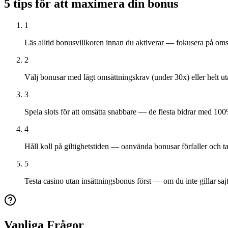
5 tips för att maximera din bonus
1
Läs alltid bonusvillkoren innan du aktiverar — fokusera på omsä
2
Välj bonusar med lågt omsättningskrav (under 30x) eller helt u
3
Spela slots för att omsätta snabbare — de flesta bidrar med 10
4
Håll koll på giltighetstiden — oanvända bonusar förfaller och ta
5
Testa casino utan insättningsbonus först — om du inte gillar sajt
Vanliga Frågor