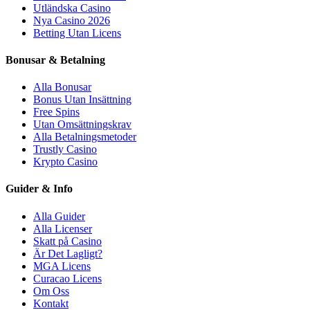
Utländska Casino
Nya Casino 2026
Betting Utan Licens
Bonusar & Betalning
Alla Bonusar
Bonus Utan Insättning
Free Spins
Utan Omsättningskrav
Alla Betalningsmetoder
Trustly Casino
Krypto Casino
Guider & Info
Alla Guider
Alla Licenser
Skatt på Casino
Är Det Lagligt?
MGA Licens
Curacao Licens
Om Oss
Kontakt